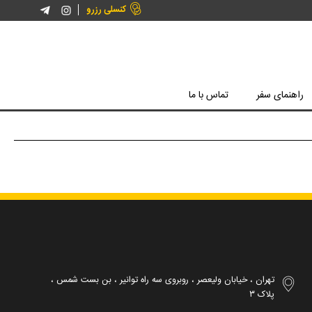

کنسلی رزرو
راهنمای سفر
تماس با ما
تهران ، خیابان ولیعصر ، روبروی سه راه توانیر ، بن بست شمس ،

پلاک ۳