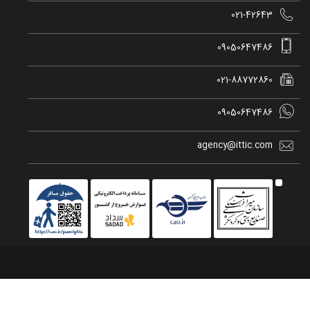

021-42643

09050647486

021-88772860

09050647486

agency@ittic.com