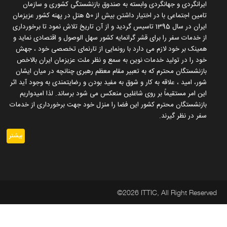
ایرانگردی و جهانگردی وابسته به صندوق بازنشستگی کشوری و سازمان
تامین اجتماعی با در اختیار داشتن بیش از 50 هتل در پهنه کشور عزیزمان
ایران در سال 1395 تاسیس گردید و از آن تاریخ تلاش نمود تا برخورداری
از خدمات سفر را برای قشر گرانمایه کشور سهل الوصول و اقتصادی نماید و
همینک بر خود لازم می دارد با رونمایی از تارنمای تخصصی خود ، جهش
خود را در تولید خدمات نوین به سمع و نظر ملت عزیزمان ایران بالاخص
بازنشستگان محترم که به تعبیر مقام معظم رهبری چنانچه در میان ایشان
شور، امید ، علاقه به کار و شوق به مفید بودن و رضایتمندی به وجود آید اثر
این امر مستقیماً بر روی شاغلین منعکس می شود برساند. لذا امیدواریم
بازنشستگان محترم کشور این فضا را منزل خود جهت برخورداری از خدمات
سفر در نظر گیرند.
بیشتر
©2026 ITTIC, All Right Reserved