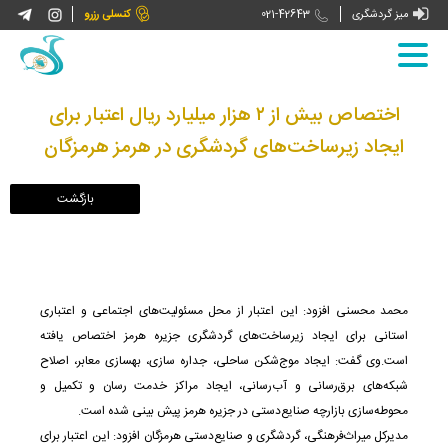



میز گردشگری
021-42643
کنسلی رزرو
صفحه اصلی
اختصاص بیش از ۲ هزار میلیارد ریال اعتبار برای
ایجاد زیرساخت‌های گردشگری در هرمز هرمزگان
درباره ما
تورها
تورهای داخلی
بازنشستگان کشوری
محمد محسنی افزود: این اعتبار از محل مسئولیت‌های اجتماعی و اعتباری
هتل های ما
ثبت نام و رزرو
تورهای بین المللی
استانی برای ایجاد زیرساخت‌های گردشگری جزیره هرمز اختصاص یافته
است.وی گفت: ایجاد موج‌شکن ساحلی، جداره سازی، بهسازی معابر، اصلاح
اخبار و نشریات
شبکه‌های برق‌رسانی و آب‌رسانی، ایجاد مراکز خدمت رسان و تکمیل و
محوطه‌سازی بازارچه صنایع‌دستی در جزیره هرمز پیش بینی شده است.
مدیرکل میراث‌فرهنگی، گردشگری و صنایع‌دستی هرمزگان افزود: این اعتبار برای
راهنمای سفر
اخبار گردشگری