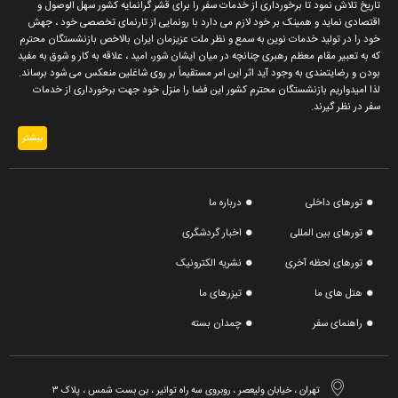
تاریخ تلاش نمود تا برخورداری از خدمات سفر را برای قشر گرانمایه کشور سهل الوصول و
اقتصادی نماید و همینک بر خود لازم می دارد با رونمایی از تارنمای تخصصی خود ، جهش
خود را در تولید خدمات نوین به سمع و نظر ملت عزیزمان ایران بالاخص بازنشستگان محترم
که به تعبیر مقام معظم رهبری چنانچه در میان ایشان شور، امید ، علاقه به کار و شوق به مفید
بودن و رضایتمندی به وجود آید اثر این امر مستقیماً بر روی شاغلین منعکس می شود برساند.
لذا امیدواریم بازنشستگان محترم کشور این فضا را منزل خود جهت برخورداری از خدمات
سفر در نظر گیرند.
بیشتر
تورهای داخلی
درباره ما
تورهای بین المللی
اخبار گردشگری
تورهای لحظه آخری
نشریه الکترونیک
هتل های ما
تیزرهای ما
راهنمای سفر
چمدان بسته

تهران ، خیابان ولیعصر ، روبروی سه راه توانیر ، بن بست شمس ، پلاک ۳