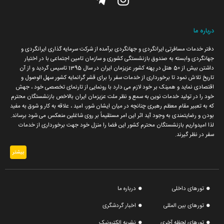
تماس با ما
نشریه الکترونیک
درباره ما
دفتر خدمات مسافرتی ایرانگردی و جهانگردی برآمده از شرکت سرمایه گذاری ایرانگردی و
تیزرهای ما
جهانگردی وابسته به صندوق بازنشستگی کشوری و سازمان تامین اجتماعی با در اختیار
داشتن بیش از 50 هتل در پهنه کشور عزیزمان ایران در سال 1395 تاسیس گردید و از آن
تاریخ تلاش نمود تا برخورداری از خدمات سفر را برای قشر گرانمایه کشور سهل الوصول و
اقتصادی نماید و همینک بر خود لازم می دارد با رونمایی از تارنمای تخصصی خود ، جهش
خود را در تولید خدمات نوین به سمع و نظر ملت عزیزمان ایران بالاخص بازنشستگان محترم
که به تعبیر مقام معظم رهبری چنانچه در میان ایشان شور، امید ، علاقه به کار و شوق به مفید
بودن و رضایتمندی به وجود آید اثر این امر مستقیماً بر روی شاغلین منعکس می شود برساند.
لذا امیدواریم بازنشستگان محترم کشور این فضا را منزل خود جهت برخورداری از خدمات
سفر در نظر گیرند.
بیشتر
تورهای داخلی
درباره ما
تورهای بین المللی
اخبار گردشگری
تورهای لحظه آخری
نشریه الکترونیک