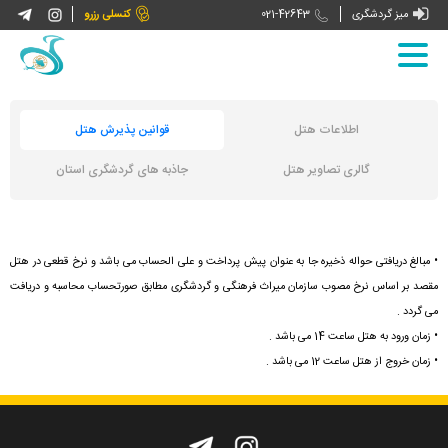



میز گردشگری
021-42643
کنسلی رزرو
صفحه اصلی
اطلاعات هتل
قوانین پذیرش هتل
درباره ما
گالری تصاویر هتل
جاذبه های گردشگری استان
تورها
• مبالغ دریافتی حواله ذخیره جا به عنوان پیش پرداخت و علی الحساب می باشد و نرخ قطعی در هتل
تورهای داخلی
بازنشستگان کشوری
مقصد بر اساس نرخ مصوب سازمان میراث فرهنگی و گردشگری مطابق صورتحساب محاسبه و دریافت
می گردد .
هتل های ما
ثبت نام و رزرو
تورهای بین المللی
• زمان ورود به هتل ساعت 14 می باشد .
• زمان خروج از هتل ساعت 12 می باشد .
اخبار و نشریات
راهنمای سفر
اخبار گردشگری