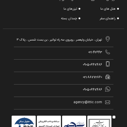
هتل های ما
تیزرهای ما
راهنمای سفر
چمدان بسته

تهران ، خیابان ولیعصر ، روبروی سه راه توانیر ، بن بست شمس ، پلاک ۳

021-42643

09050647486

021-88772860

09050647486

agency@ittic.com