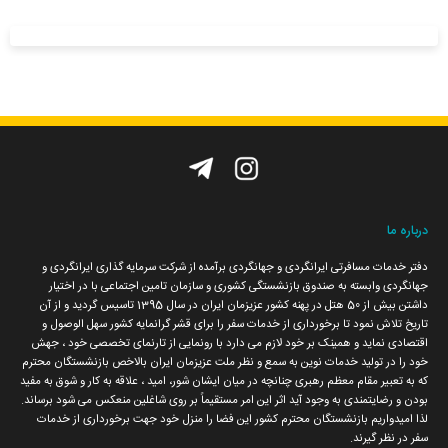
تماس با ما
نشریه الکترونیک
تیزرهای ما
درباره ما
دفتر خدمات مسافرتی ایرانگردی و جهانگردی برآمده از شرکت سرمایه گذاری ایرانگردی و
جهانگردی وابسته به صندوق بازنشستگی کشوری و سازمان تامین اجتماعی با در اختیار
داشتن بیش از 50 هتل در پهنه کشور عزیزمان ایران در سال 1395 تاسیس گردید و از آن
تاریخ تلاش نمود تا برخورداری از خدمات سفر را برای قشر گرانمایه کشور سهل الوصول و
اقتصادی نماید و همینک بر خود لازم می دارد با رونمایی از تارنمای تخصصی خود ، جهش
خود را در تولید خدمات نوین به سمع و نظر ملت عزیزمان ایران بالاخص بازنشستگان محترم
که به تعبیر مقام معظم رهبری چنانچه در میان ایشان شور، امید ، علاقه به کار و شوق به مفید
بودن و رضایتمندی به وجود آید اثر این امر مستقیماً بر روی شاغلین منعکس می شود برساند.
لذا امیدواریم بازنشستگان محترم کشور این فضا را منزل خود جهت برخورداری از خدمات
سفر در نظر گیرند.