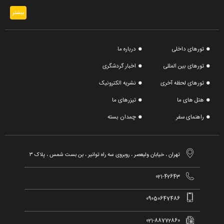
بیشتر
تورهای داخلی
درباره ما
تورهای بین المللی
اخبار گردشگری
تورهای لحظه آخری
نشریه الکترونیک
هتل های ما
تیزرهای ما
راهنمای سفر
چمدان بسته

تهران ، خیابان ولیعصر ، روبروی سه راه توانیر ، بن بست شمس ، پلاک ۳

021-42643

09050647486

021-88772860