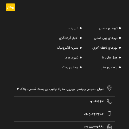
بیشتر
تورهای داخلی
درباره ما
تورهای بین المللی
اخبار گردشگری
تورهای لحظه آخری
نشریه الکترونیک
هتل های ما
تیزرهای ما
راهنمای سفر
چمدان بسته

تهران ، خیابان ولیعصر ، روبروی سه راه توانیر ، بن بست شمس ، پلاک ۳

021-42643

09050647486

021-88772860