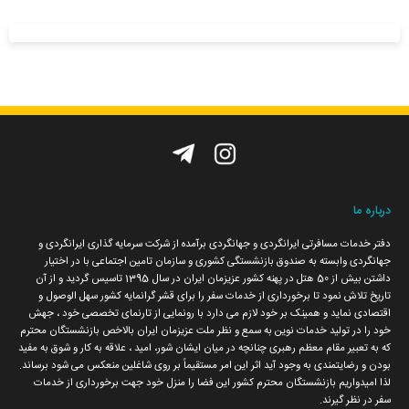
تماس با ما
نشریه الکترونیک
تیزرهای ما
درباره ما
دفتر خدمات مسافرتی ایرانگردی و جهانگردی برآمده از شرکت سرمایه گذاری ایرانگردی و
جهانگردی وابسته به صندوق بازنشستگی کشوری و سازمان تامین اجتماعی با در اختیار
داشتن بیش از 50 هتل در پهنه کشور عزیزمان ایران در سال 1395 تاسیس گردید و از آن
تاریخ تلاش نمود تا برخورداری از خدمات سفر را برای قشر گرانمایه کشور سهل الوصول و
اقتصادی نماید و همینک بر خود لازم می دارد با رونمایی از تارنمای تخصصی خود ، جهش
خود را در تولید خدمات نوین به سمع و نظر ملت عزیزمان ایران بالاخص بازنشستگان محترم
که به تعبیر مقام معظم رهبری چنانچه در میان ایشان شور، امید ، علاقه به کار و شوق به مفید
بودن و رضایتمندی به وجود آید اثر این امر مستقیماً بر روی شاغلین منعکس می شود برساند.
لذا امیدواریم بازنشستگان محترم کشور این فضا را منزل خود جهت برخورداری از خدمات
سفر در نظر گیرند.