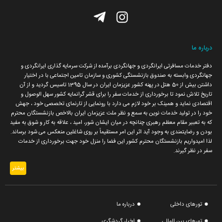
درباره ما
دفتر خدمات مسافرتی ایرانگردی و جهانگردی برآمده از شرکت سرمایه گذاری ایرانگردی و
جهانگردی وابسته به صندوق بازنشستگی کشوری و سازمان تامین اجتماعی با در اختیار
داشتن بیش از 50 هتل در پهنه کشور عزیزمان ایران در سال 1395 تاسیس گردید و از آن
تاریخ تلاش نمود تا برخورداری از خدمات سفر را برای قشر گرانمایه کشور سهل الوصول و
اقتصادی نماید و همینک بر خود لازم می دارد با رونمایی از تارنمای تخصصی خود ، جهش
خود را در تولید خدمات نوین به سمع و نظر ملت عزیزمان ایران بالاخص بازنشستگان محترم
که به تعبیر مقام معظم رهبری چنانچه در میان ایشان شور، امید ، علاقه به کار و شوق به مفید
بودن و رضایتمندی به وجود آید اثر این امر مستقیماً بر روی شاغلین منعکس می شود برساند.
لذا امیدواریم بازنشستگان محترم کشور این فضا را منزل خود جهت برخورداری از خدمات
سفر در نظر گیرند.
بیشتر
تورهای داخلی
درباره ما
تورهای بین المللی
اخبار گردشگری