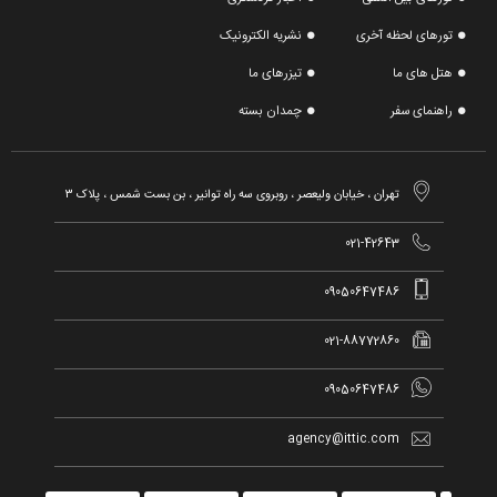
تورهای لحظه آخری
نشریه الکترونیک
هتل های ما
تیزرهای ما
راهنمای سفر
چمدان بسته

تهران ، خیابان ولیعصر ، روبروی سه راه توانیر ، بن بست شمس ، پلاک ۳

021-42643

09050647486

021-88772860

09050647486

agency@ittic.com