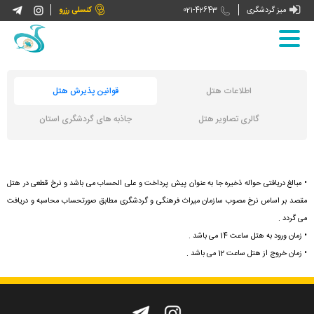



میز گردشگری
021-42643
کنسلی رزرو
صفحه اصلی
اطلاعات هتل
قوانین پذیرش هتل
درباره ما
گالری تصاویر هتل
جاذبه های گردشگری استان
تورها
• مبالغ دریافتی حواله ذخیره جا به عنوان پیش پرداخت و علی الحساب می باشد و نرخ قطعی در هتل
تورهای داخلی
بازنشستگان کشوری
مقصد بر اساس نرخ مصوب سازمان میراث فرهنگی و گردشگری مطابق صورتحساب محاسبه و دریافت
می گردد .
هتل های ما
ثبت نام و رزرو
تورهای بین المللی
• زمان ورود به هتل ساعت 14 می باشد .
• زمان خروج از هتل ساعت 12 می باشد .
اخبار و نشریات
راهنمای سفر
اخبار گردشگری