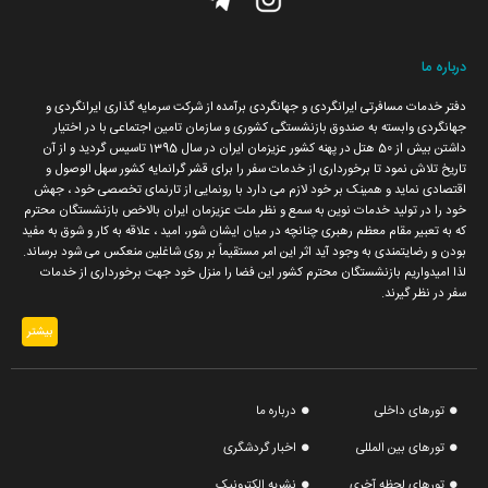
تماس با ما
نشریه الکترونیک
درباره ما
دفتر خدمات مسافرتی ایرانگردی و جهانگردی برآمده از شرکت سرمایه گذاری ایرانگردی و
تیزرهای ما
جهانگردی وابسته به صندوق بازنشستگی کشوری و سازمان تامین اجتماعی با در اختیار
داشتن بیش از 50 هتل در پهنه کشور عزیزمان ایران در سال 1395 تاسیس گردید و از آن
تاریخ تلاش نمود تا برخورداری از خدمات سفر را برای قشر گرانمایه کشور سهل الوصول و
اقتصادی نماید و همینک بر خود لازم می دارد با رونمایی از تارنمای تخصصی خود ، جهش
خود را در تولید خدمات نوین به سمع و نظر ملت عزیزمان ایران بالاخص بازنشستگان محترم
که به تعبیر مقام معظم رهبری چنانچه در میان ایشان شور، امید ، علاقه به کار و شوق به مفید
بودن و رضایتمندی به وجود آید اثر این امر مستقیماً بر روی شاغلین منعکس می شود برساند.
لذا امیدواریم بازنشستگان محترم کشور این فضا را منزل خود جهت برخورداری از خدمات
سفر در نظر گیرند.
بیشتر
تورهای داخلی
درباره ما
تورهای بین المللی
اخبار گردشگری
تورهای لحظه آخری
نشریه الکترونیک