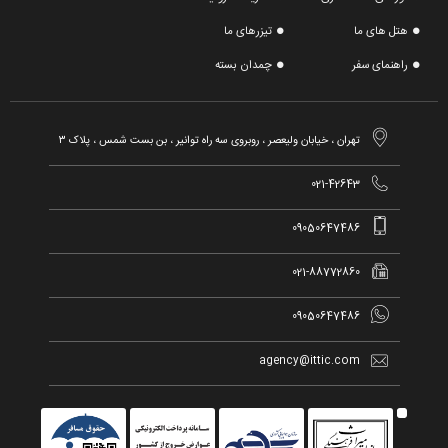
هتل های ما
تیزرهای ما
راهنمای سفر
چمدان بسته

تهران ، خیابان ولیعصر ، روبروی سه راه توانیر ، بن بست شمس ، پلاک ۳

021-42643

09050647486

021-88772860

09050647486

agency@ittic.com